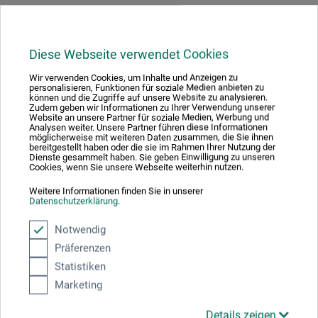
Hersteller-Kontakt
Diese Webseite verwendet Cookies
Wir verwenden Cookies, um Inhalte und Anzeigen zu
Hier finden Sie die Kontaktdaten des Herstellers zu
personalisieren, Funktionen für soziale Medien anbieten zu
können und die Zugriffe auf unsere Website zu analysieren.
diesem Produkt.
Zudem geben wir Informationen zu Ihrer Verwendung unserer
Website an unsere Partner für soziale Medien, Werbung und
Analysen weiter. Unsere Partner führen diese Informationen
möglicherweise mit weiteren Daten zusammen, die Sie ihnen
boesner GmbH distribution + logistics
bereitgestellt haben oder die sie im Rahmen Ihrer Nutzung der
Dienste gesammelt haben. Sie geben Einwilligung zu unseren
Liegnitzer Str. 17
Cookies, wenn Sie unsere Webseite weiterhin nutzen.
58454 Witten
Weitere Informationen finden Sie in unserer
DE
Datenschutzerklärung
.
info.dl@boesner.com
Notwendig
Präferenzen
Statistiken
Marketing
Kunden kauften auch
Details zeigen