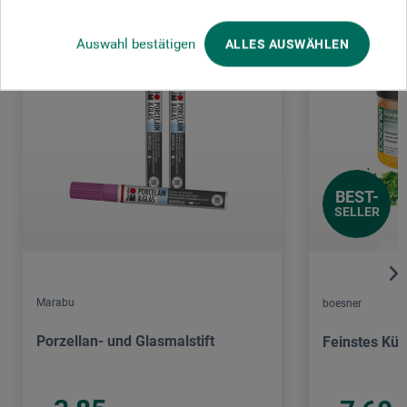
Auswahl bestätigen
ALLES AUSWÄHLEN
BEST-
SELLER
Marabu
boesner
Porzellan- und Glasmalstift
Feinstes Kün