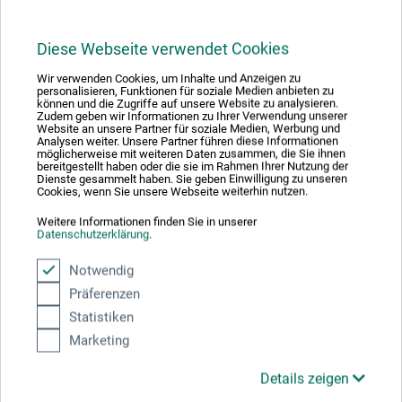
Hier finden Sie die Kontaktdaten des Herstellers zu
Diese Webseite verwendet Cookies
diesem Produkt.
Wir verwenden Cookies, um Inhalte und Anzeigen zu
personalisieren, Funktionen für soziale Medien anbieten zu
boesner GmbH holding + innovations
können und die Zugriffe auf unsere Website zu analysieren.
Zudem geben wir Informationen zu Ihrer Verwendung unserer
Website an unsere Partner für soziale Medien, Werbung und
Gewerkenstr. 2
Analysen weiter. Unsere Partner führen diese Informationen
möglicherweise mit weiteren Daten zusammen, die Sie ihnen
58456 Witten
bereitgestellt haben oder die sie im Rahmen Ihrer Nutzung der
Dienste gesammelt haben. Sie geben Einwilligung zu unseren
Cookies, wenn Sie unsere Webseite weiterhin nutzen.
DEUTSCHLAND
Weitere Informationen finden Sie in unserer
pm@boesner.com
Datenschutzerklärung
.
Notwendig
Präferenzen
Statistiken
Kunden kauften auch
Marketing
Details zeigen