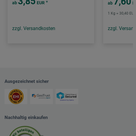
3,85
7,60
*
ab
EUR
ab
E
1 Kg = 30,40 EUR 
zzgl. Versandkosten
zzgl. Versan
Ausgezeichnet sicher
Nachhaltig einkaufen