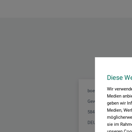
Diese W
Wir verwende
boesner GmbH holding
Medien anbie
Gewerkenstr. 2
geben wir In
Medien, Werb
58456 Witten
möglicherwei
DEUTSCHLAND
sie im Rahme
unseren Cook