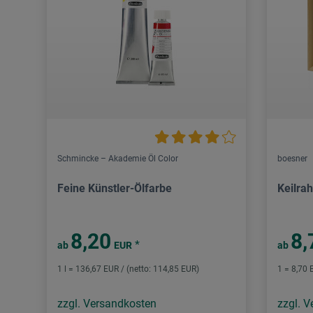
Schmincke – Akademie Öl Color
boesner
Feine Künstler-Ölfarbe
Keilra
8,20
8,
*
ab
EUR
ab
1 l = 136,67 EUR / (netto: 114,85 EUR)
1 = 8,70 
zzgl. Versandkosten
zzgl. 