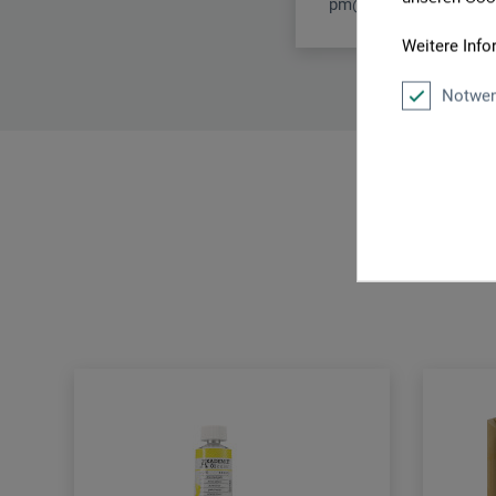
pm@boesner.com
Weitere Info
Notwen