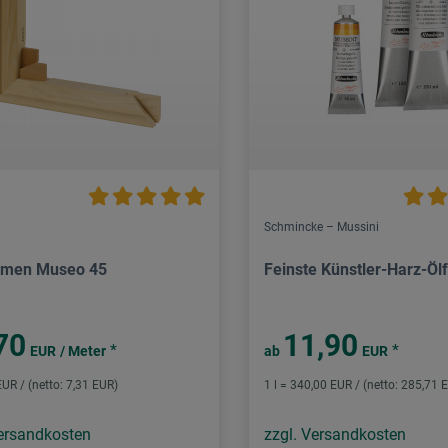
Schmincke – Mussini
hmen Museo 45
Feinste Künstler-Harz-Öl
70
11,90
*
*
EUR
/ Meter
ab
EUR
EUR / (netto: 7,31 EUR)
1 l = 340,00 EUR / (netto: 285,71 
Versandkosten
zzgl. Versandkosten