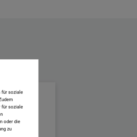
.
für soziale
. Zudem
für soziale
en
n oder die
ung zu