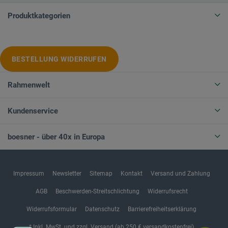
Produktkategorien
BESTELLUNG WIDERRUFEN
Rahmenwelt
Kundenservice
boesner - über 40x in Europa
Impressum
Newsletter
Sitemap
Kontakt
Versand und Zahlung
AGB
Beschwerden-Streitschlichtung
Widerrufsrecht
Widerrufsformular
Datenschutz
Barrierefreiheitserklärung
* Inkl. MwSt. und zzgl. Versand (ab 250 € versandkostenfrei)