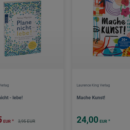
Verlag
Laurence King Verlag
icht - lebe!
Mache Kunst!
5
24,00
*
*
3,95 EUR
EUR
EUR