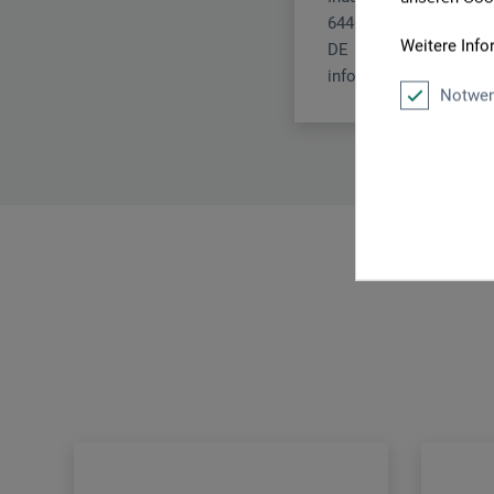
64407 Fränkisch-Crum
Weitere Info
DE
info@xxl-medien-servi
Notwen