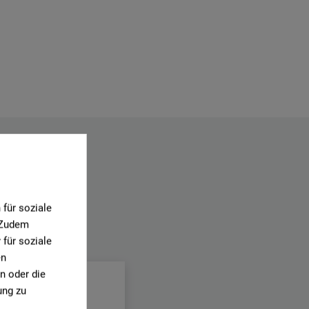
für soziale
. Zudem
.
für soziale
en
n oder die
ung zu