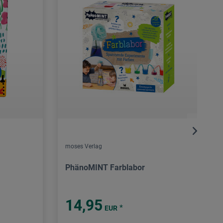
moses Verlag
PhänoMINT Farblabor
14,95
*
EUR