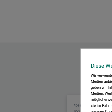
Diese W
Wir verwende
Medien anbie
geben wir In
Medien, Werb
möglicherwei
tosa GmbH
sie im Rahme
Industriestr. 19
unseren Cook