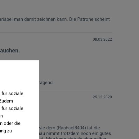
d variabel man damit zeichnen kann. Die Patrone scheint
08.03.2022
rauchen.
chführung ist hervorragend.
für soziale
25.12.2020
. Zudem
für soziale
en
n oder die
tz zu einem Pinsel wie dem (Raphael8404) ist die
ung zu
n man es nicht so genau nimmt trotzdem noch ein gutes