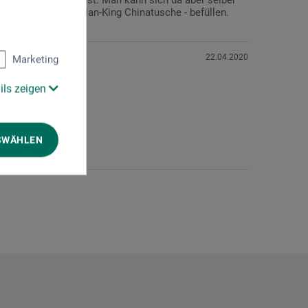
beschrieben Wasserfest. Man kann sich da aber selber
franc & Bourgeois Nan-King Chinatusche - befüllen.
22.04.2020
Marketing
ils zeigen
SWÄHLEN