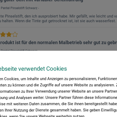
 Pentel Pinselstift Schwarz -
te Pinselstift, den ich ausprobiert habe. Mir gefällt, wie leicht un
 halten. Wenn die Tinte gut getrocknet ist, ist sie auch wasserfest.
rodukt ist für den normalen Malbetrieb sehr gut zu geb
 Pentel Pinselstift Schwarz -
fizierter Kauf
ebseite verwendet Cookies
dukt hat meine Erwartungen voll erfüllt. Die Variabilität in der Stri
n Cookies, um Inhalte und Anzeigen zu personalisieren, Funktionen 
ten zu können und die Zugriffe auf unsere Website zu analysieren
 einstiegsprodukt mit einem unerwartetem Problem.
formationen zu Ihrer Verwendung unserer Website an unsere Partner 
ung und Analysen weiter. Unsere Partner führen diese Information
 Pentel Pinselstift Schwarz -
se mit weiteren Daten zusammen, die Sie ihnen bereitgestellt habe
ushpen der für den Einstieg recht gut zu gebrauchen ist. Im Gegensa
n Ihrer Nutzung der Dienste gesammelt haben. Sie geben Einwillig
tenz der Strichführung leider nicht so leicht einzuhalten aber wen
ies, wenn Sie unsere Webseite weiterhin nutzen.