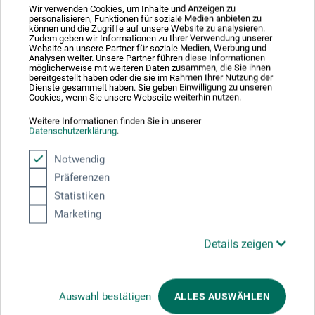
Good surface for dry pastel painting
Wir verwenden Cookies, um Inhalte und Anzeigen zu
personalisieren, Funktionen für soziale Medien anbieten zu
können und die Zugriffe auf unsere Website zu analysieren.
Produkt: Sen. Pastel Card Bl. 40x30cm - 12 Blatt 360g/m²
Zudem geben wir Informationen zu Ihrer Verwendung unserer
Website an unsere Partner für soziale Medien, Werbung und
verifizierter Kauf
Analysen weiter. Unsere Partner führen diese Informationen
möglicherweise mit weiteren Daten zusammen, die Sie ihnen
bereitgestellt haben oder die sie im Rahmen Ihrer Nutzung der
I have used pastelcard by Sennelier and find this surface
Dienste gesammelt haben. Sie geben Einwilligung zu unseren
excellent to work with soft pastels. It has a good grip and
Cookies, wenn Sie unsere Webseite weiterhin nutzen.
offers six light colors. This surface does not take wet
underpainting.
Weitere Informationen finden Sie in unserer
Datenschutzerklärung
.
Notwendig
Präferenzen
Statistiken
Marketing
Hersteller-Kontakt
Details zeigen
Hier finden Sie die Kontaktdaten des Herstellers zu
diesem Produkt.
Auswahl bestätigen
ALLES AUSWÄHLEN