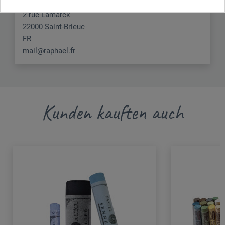
MAX SAUER SAS
2 rue Lamarck
22000 Saint-Brieuc
FR
mail@raphael.fr
Kunden kauften auch