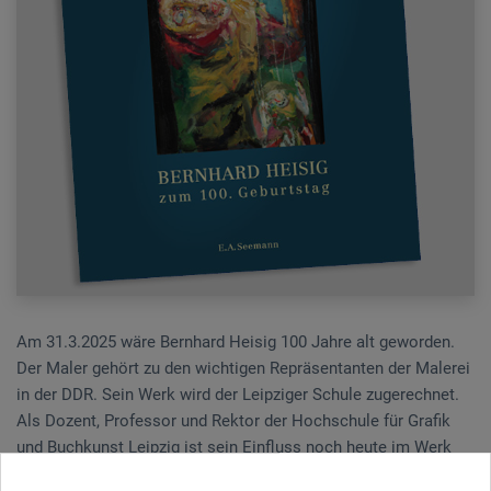
Am 31.3.2025 wäre Bernhard Heisig 100 Jahre alt geworden.
Der Maler gehört zu den wichtigen Repräsentanten der Malerei
in der DDR. Sein Werk wird der Leipziger Schule zugerechnet.
Als Dozent, Professor und Rektor der Hochschule für Grafik
und Buchkunst Leipzig ist sein Einfluss noch heute im Werk
seines Meisterschülers Neo Rauch und der Neuen Leipziger