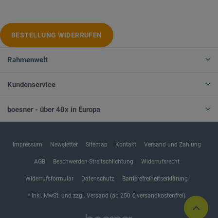
BESTELLUNG WIDERRUFEN
Rahmenwelt
Kundenservice
boesner - über 40x in Europa
Impressum
Newsletter
Sitemap
Kontakt
Versand und Zahlung
AGB
Beschwerden-Streitschlichtung
Widerrufsrecht
Widerrufsformular
Datenschutz
Barrierefreiheitserklärung
* Inkl. MwSt. und zzgl. Versand (ab 250 € versandkostenfrei)