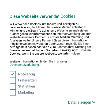
Hersteller-Kontakt
Hier finden Sie die Kontaktdaten des Herstellers zu
Diese Webseite verwendet Cookies
diesem Produkt.
Wir verwenden Cookies, um Inhalte und Anzeigen zu
personalisieren, Funktionen für soziale Medien anbieten zu
können und die Zugriffe auf unsere Website zu analysieren.
boesner GmbH distribution + logistics
Zudem geben wir Informationen zu Ihrer Verwendung unserer
Website an unsere Partner für soziale Medien, Werbung und
Analysen weiter. Unsere Partner führen diese Informationen
Liegnitzer Str. 17
möglicherweise mit weiteren Daten zusammen, die Sie ihnen
bereitgestellt haben oder die sie im Rahmen Ihrer Nutzung der
58454 Witten
Dienste gesammelt haben. Sie geben Einwilligung zu unseren
Cookies, wenn Sie unsere Webseite weiterhin nutzen.
DEUTSCHLAND
Weitere Informationen finden Sie in unserer
Datenschutzerklärung
.
info.dl@boesner.com
Notwendig
Präferenzen
Statistiken
Kunden kauften auch
Marketing
Details zeigen