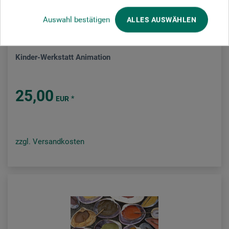
Auswahl bestätigen
ALLES AUSWÄHLEN
Haupt Verlag
Kinder-Werkstatt Animation
25,00
*
EUR
zzgl. Versandkosten