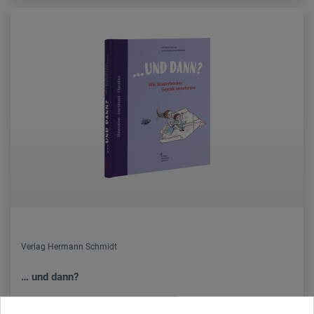
Verlag Hermann Schmidt
… und dann?