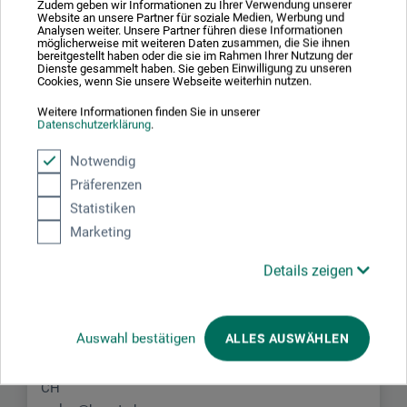
Zudem geben wir Informationen zu Ihrer Verwendung unserer
Schreiben Sie die erste Bewertung zu diesem Produkt
Website an unsere Partner für soziale Medien, Werbung und
Analysen weiter. Unsere Partner führen diese Informationen
möglicherweise mit weiteren Daten zusammen, die Sie ihnen
bereitgestellt haben oder die sie im Rahmen Ihrer Nutzung der
JETZT PRODUKT BEWERTEN
Dienste gesammelt haben. Sie geben Einwilligung zu unseren
Cookies, wenn Sie unsere Webseite weiterhin nutzen.
Weitere Informationen finden Sie in unserer
Datenschutzerklärung
.
Notwendig
Präferenzen
Hersteller-Kontakt
Statistiken
Marketing
Hier finden Sie die Kontaktdaten des Herstellers zu
diesem Produkt.
Details zeigen
Haupt Verlag AG
Auswahl bestätigen
ALLES AUSWÄHLEN
Falkenplatz 14
3012 Bern
CH