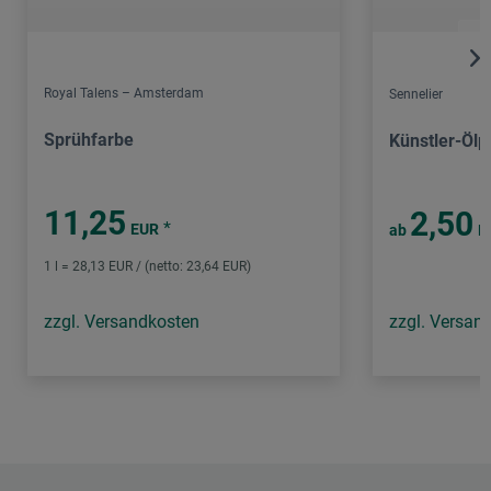
Royal Talens – Amsterdam
Sennelier
Sprühfarbe
Künstler-Ölp
11,25
2,50
*
EUR
ab
E
1 l = 28,13 EUR / (netto: 23,64 EUR)
zzgl. Versandkosten
zzgl. Versan