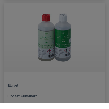
Etter Art
Biocast Kunstharz