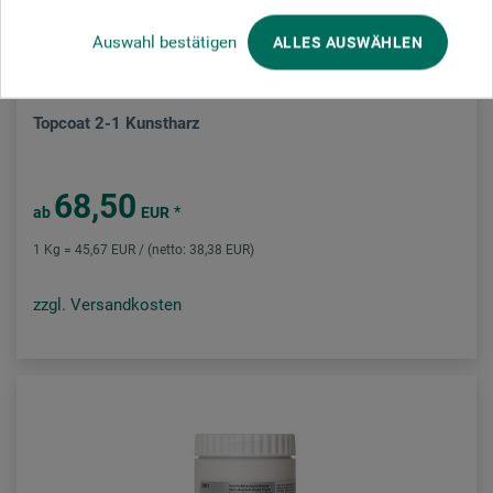
Auswahl bestätigen
ALLES AUSWÄHLEN
Etter Art
Topcoat 2-1 Kunstharz
68,50
*
ab
EUR
1 Kg = 45,67 EUR / (netto: 38,38 EUR)
zzgl. Versandkosten