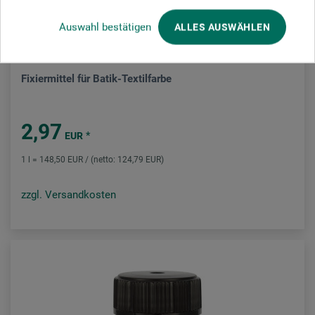
Auswahl bestätigen
ALLES AUSWÄHLEN
Kreul
Fixiermittel für Batik-Textilfarbe
2,97
*
EUR
1 l = 148,50 EUR / (netto: 124,79 EUR)
zzgl. Versandkosten