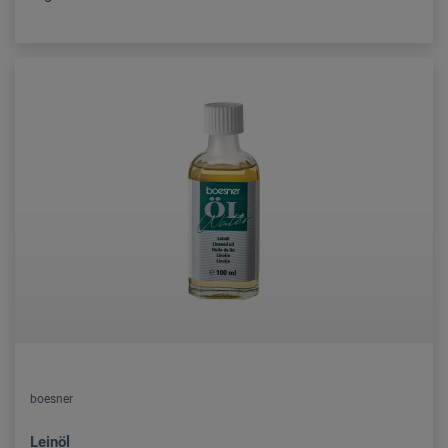
boesner
Leinöl