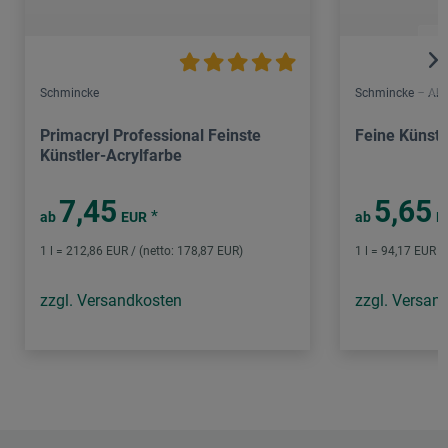
Schmincke
Schmincke – Aka
Primacryl Professional Feinste
Feine Künstl
Künstler-Acrylfarbe
7,45
5,65
*
ab
EUR
ab
E
1 l = 212,86 EUR / (netto: 178,87 EUR)
1 l = 94,17 EUR /
zzgl. Versandkosten
zzgl. Versan