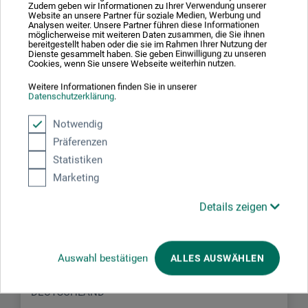
Zudem geben wir Informationen zu Ihrer Verwendung unserer
Website an unsere Partner für soziale Medien, Werbung und
JETZT PRODUKT BEWERTEN
Analysen weiter. Unsere Partner führen diese Informationen
möglicherweise mit weiteren Daten zusammen, die Sie ihnen
bereitgestellt haben oder die sie im Rahmen Ihrer Nutzung der
Dienste gesammelt haben. Sie geben Einwilligung zu unseren
Cookies, wenn Sie unsere Webseite weiterhin nutzen.
Weitere Informationen finden Sie in unserer
Datenschutzerklärung
.
Hersteller-Kontakt
Notwendig
Präferenzen
Statistiken
Hier finden Sie die Kontaktdaten des Herstellers zu
Marketing
diesem Produkt.
Details zeigen
H. Schmincke & Co. GmbH & Co. KG
Otto-Hahn-Str. 2
Auswahl bestätigen
ALLES AUSWÄHLEN
40699 Erkrath
DEUTSCHLAND