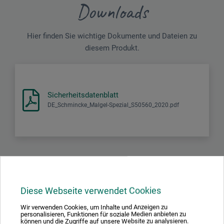
Downloads
Hier finden Sie wichtige Dokumente und Dateien zu
diesem Produkt.
Sicherheitsdatenblatt
DE_Schmincke_Malgel-Spezial_S50560_2020.pdf
Produktbewertungen (0)
Diese Webseite verwendet Cookies
Wir verwenden Cookies, um Inhalte und Anzeigen zu
Schreiben Sie die erste Bewertung zu diesem Produkt
personalisieren, Funktionen für soziale Medien anbieten zu
können und die Zugriffe auf unsere Website zu analysieren.