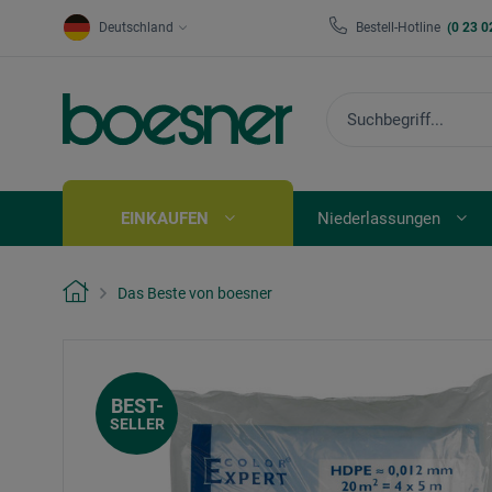
Deutschland
Bestell-Hotline
(0 23 0
EINKAUFEN
Niederlassungen
Das Beste von boesner
BEST-
SELLER