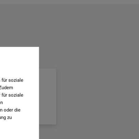
.
für soziale
. Zudem
für soziale
en
n oder die
ung zu