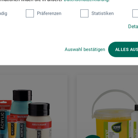
dig
Präferenzen
Statistiken
Deta
Kunden kauften auch
Auswahl bestätigen
ALLES AU