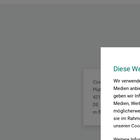
Diese W
Wir verwende
Ciret GmbH
Medien anbie
Platz der Republik 6 - 8
geben wir In
42107 Wuppertal
Medien, Werb
DE
möglicherwei
m.flenner@ciret.eu
sie im Rahme
unseren Cook
Weitere Info