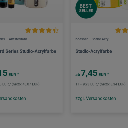
BEST-
SELLER
lens – Amsterdam
boesner – Scene Acryl
rd Series Studio-Acrylfarbe
Studio-Acrylfarbe
15
7,45
*
*
EUR
ab
EUR
25 EUR / (netto: 43,07 EUR)
1 l = 9,93 EUR / (netto: 8,34 EUR)
Versandkosten
zzgl. Versandkosten