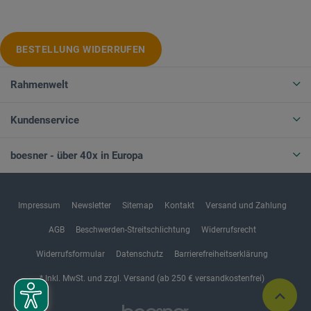
BESTELLUNG WIDERRUFEN
Rahmenwelt
Kundenservice
boesner - über 40x in Europa
Impressum
Newsletter
Sitemap
Kontakt
Versand und Zahlung
AGB
Beschwerden-Streitschlichtung
Widerrufsrecht
Widerrufsformular
Datenschutz
Barrierefreiheitserklärung
* Inkl. MwSt. und zzgl. Versand (ab 250 € versandkostenfrei)