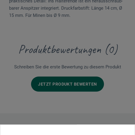
praktisches Detail: Ins Hal­ter­ende ist ein heraus­­schraub­­
barer An­spit­zer inte­griert. Druck­farbstift: Länge 14 cm, Ø
15 mm. Für Minen bis Ø 9 mm.
Produktbewertungen (0)
Schreiben Sie die erste Bewertung zu diesem Produkt
JETZT PRODUKT BEWERTEN
Hersteller-Kontakt