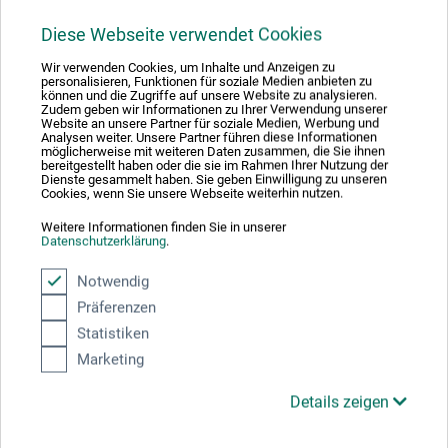
Hier finden Sie die Kontaktdaten des Herstellers zu
Diese Webseite verwendet Cookies
diesem Produkt.
Wir verwenden Cookies, um Inhalte und Anzeigen zu
personalisieren, Funktionen für soziale Medien anbieten zu
können und die Zugriffe auf unsere Website zu analysieren.
Zudem geben wir Informationen zu Ihrer Verwendung unserer
KOH-I-NOOR HARDTMUTH a.s.
Website an unsere Partner für soziale Medien, Werbung und
Analysen weiter. Unsere Partner führen diese Informationen
F. A. Gerstnera 21/3
möglicherweise mit weiteren Daten zusammen, die Sie ihnen
370 01 České Budějovice
bereitgestellt haben oder die sie im Rahmen Ihrer Nutzung der
Dienste gesammelt haben. Sie geben Einwilligung zu unseren
TSCHECHIEN
Cookies, wenn Sie unsere Webseite weiterhin nutzen.
sales@koh-i-noor.cz
Weitere Informationen finden Sie in unserer
Datenschutzerklärung
.
Notwendig
Präferenzen
Kunden kauften auch
Statistiken
Marketing
Details zeigen