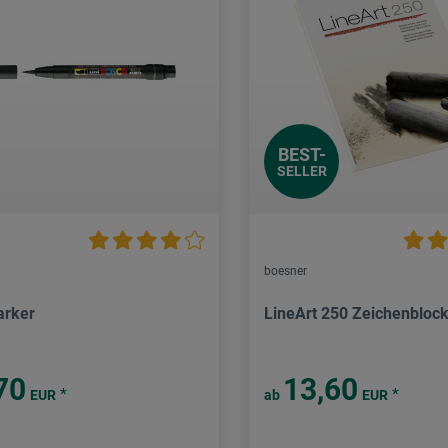
BEST-
SELLER
boesner
arker
LineArt 250 Zeichenbloc
70
13,60
*
*
EUR
ab
EUR