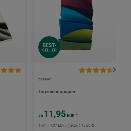
BEST-
SELLER
boesner
k
Tonzeichenpapier
11,95
*
ab
EUR
1 qm = 1,37 EUR / (netto: 1,15 EUR)