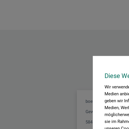
Diese W
Wir verwende
Medien anbie
geben wir In
boesner GmbH holding
Medien, Werb
Gewerkenstr. 2
möglicherwei
sie im Rahme
58456 Witten
unseren Cook