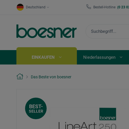
Deutschland
Bestell-Hotline
(0 23 0
EINKAUFEN
Niederlassungen
Das Beste von boesner
BEST-
SELLER