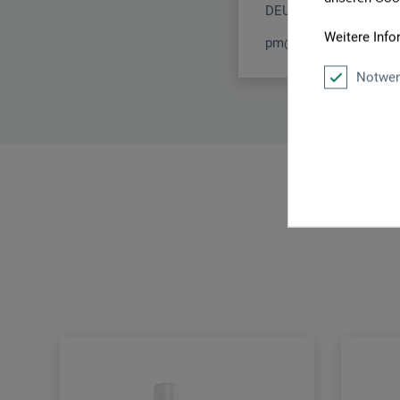
DEUTSCHLAND
Weitere Info
pm@boesner.com
Notwen