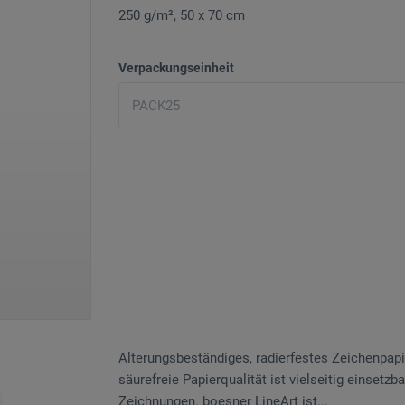
250 g/m², 50 x 70 cm
Verpackungseinheit
Alterungsbeständiges, radierfestes Zeichenpapi
säurefreie Papierqualität ist vielseitig einsetz
Zeichnungen. boesner LineArt ist...