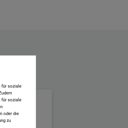
.
für soziale
. Zudem
für soziale
en
n oder die
ung zu