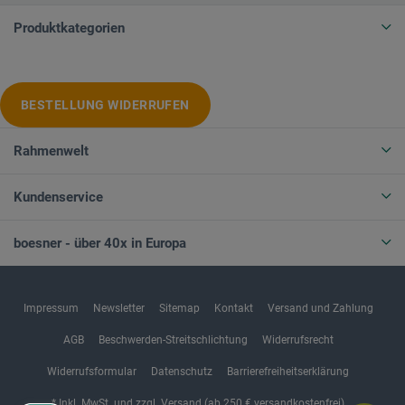
Produktkategorien
BESTELLUNG WIDERRUFEN
Rahmenwelt
Kundenservice
boesner - über 40x in Europa
Impressum
Newsletter
Sitemap
Kontakt
Versand und Zahlung
AGB
Beschwerden-Streitschlichtung
Widerrufsrecht
Widerrufsformular
Datenschutz
Barrierefreiheitserklärung
* Inkl. MwSt. und zzgl. Versand (ab 250 € versandkostenfrei)