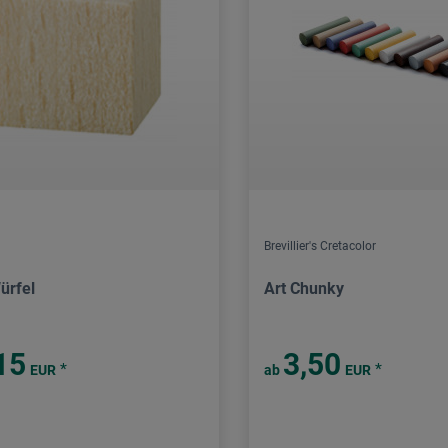
Brevillier's Cretacolor
ürfel
Art Chunky
15
3,50
*
*
EUR
ab
EUR