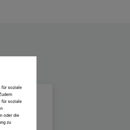
.
für soziale
. Zudem
für soziale
en
n oder die
ung zu