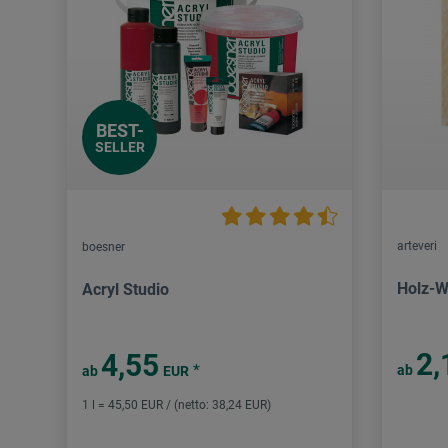
BEST-
SELLER
arteveri
boesner
Holz-W
Acryl Studio
2,
4,55
*
ab
ab
EUR
1 l = 45,50 EUR / (netto: 38,24 EUR)