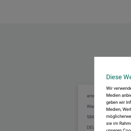
Diese W
Wir verwende
Medien anbie
arteveri GmbH
geben wir In
Wannen 50
Medien, Werb
möglicherwei
58455 Witten
sie im Rahme
DEUTSCHLAND
unseren Cook