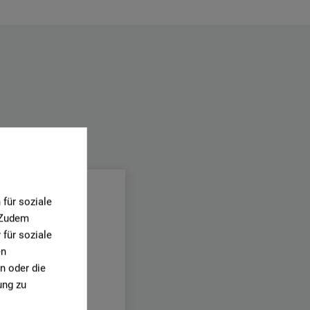
.
für soziale
. Zudem
für soziale
en
n oder die
ung zu