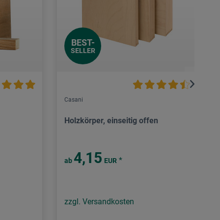
BEST-
SELLER
Casani
Holzkörper, einseitig offen
4,15
*
ab
EUR
zzgl. Versandkosten