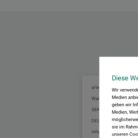
Diese W
arteveri GmbH
Wir verwende
Medien anbie
Wannen 50
geben wir In
58455 Witten
Medien, Werb
möglicherwei
DEUTSCHLAND
sie im Rahme
info@arteveri-kuenstle
unseren Cook