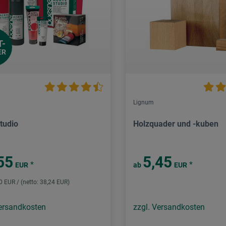
T-
ER
Lignum
tudio
Holzquader und -kuben
55
5,45
*
*
EUR
ab
EUR
50 EUR / (netto: 38,24 EUR)
Versandkosten
zzgl. Versandkosten