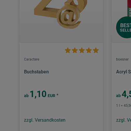
BES
SELL
Caractere
boesner
Buchstaben
Acryl S
1,10
4,
*
ab
EUR
ab
1 l = 45,
zzgl. Versandkosten
zzgl. 