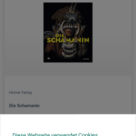
Hirmer Verlag
Die Schamanin
35,00
*
EUR
Diese Webseite verwendet Cookies