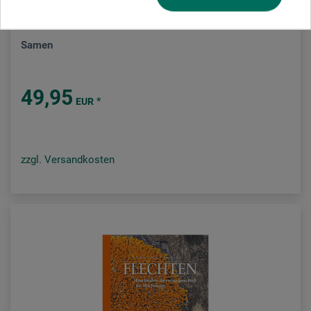
Dorling Kindersley Verlag
Samen
49,95
*
EUR
zzgl. Versandkosten