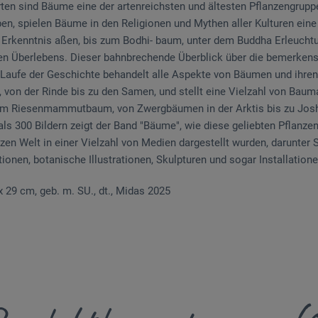
rten sind Bäume eine der artenreichsten und ältesten Pflanzengrupp
n, spielen Bäume in den Religionen und Mythen aller Kulturen eine
Erkenntnis aßen, bis zum Bodhi- baum, unter dem Buddha Erleuchtun
n Überlebens. Dieser bahnbrechende Überblick über die bemerken
aufe der Geschichte behandelt alle Aspekte von Bäumen und ihre
, von der Rinde bis zu den Samen, und stellt eine Vielzahl von Bauma
um Riesenmammutbaum, von Zwergbäumen in der Arktis bis zu Josh
s 300 Bildern zeigt der Band "Bäume", wie diese geliebten Pflanzen 
en Welt in einer Vielzahl von Medien dargestellt wurden, darunter S
tionen, botanische Illustrationen, Skulpturen und sogar Installatio
5 x 29 cm, geb. m. SU., dt., Midas 2025