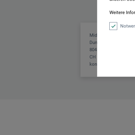
Weitere Info
Notwen
Midas Verlag AG
Dunanstr. 3
8044 Zürich
CH
kontakt@midas.ch