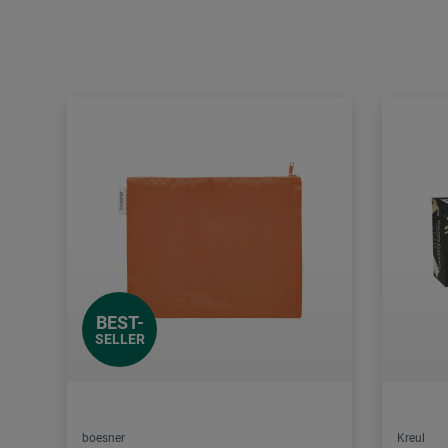
BEST-
SELLER
boesner
Kreul