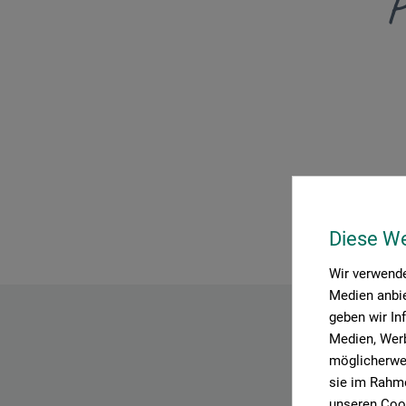
P
Diese W
Wir verwende
Medien anbie
geben wir In
Medien, Werb
möglicherwei
sie im Rahme
unseren Cook