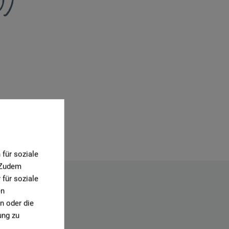
0)
für soziale
. Zudem
für soziale
en
n oder die
ung zu