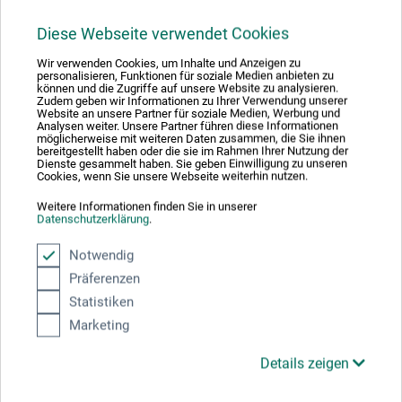
DE_Kreul_Glass-Porcelain_Classic-
Metallic_KGPC20xx_2023.pdf
Diese Webseite verwendet Cookies
Wir verwenden Cookies, um Inhalte und Anzeigen zu
personalisieren, Funktionen für soziale Medien anbieten zu
können und die Zugriffe auf unsere Website zu analysieren.
Zudem geben wir Informationen zu Ihrer Verwendung unserer
Website an unsere Partner für soziale Medien, Werbung und
Analysen weiter. Unsere Partner führen diese Informationen
Produktbewertungen (0)
möglicherweise mit weiteren Daten zusammen, die Sie ihnen
bereitgestellt haben oder die sie im Rahmen Ihrer Nutzung der
Dienste gesammelt haben. Sie geben Einwilligung zu unseren
Cookies, wenn Sie unsere Webseite weiterhin nutzen.
Schreiben Sie die erste Bewertung zu diesem Produkt
Weitere Informationen finden Sie in unserer
Datenschutzerklärung
.
Notwendig
JETZT PRODUKT BEWERTEN
Präferenzen
Statistiken
Marketing
Details zeigen
Hersteller-Kontakt