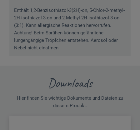
Enthält 1,2-Benzisothiazol-3(2H)-on, 5-Chlor-2-methyl-
2H-isothiazol-3-on und 2-Methyl-2H-isothiazol-3-on
(3:1). Kann allergische Reaktionen hervorrufen.
Achtung! Beim Sprühen können gefährliche
lungengängige Tröpfchen entstehen. Aerosol oder
Nebel nicht einatmen.
Downloads
Hier finden Sie wichtige Dokumente und Dateien zu
diesem Produkt.
Sicherheitsdatenblatt