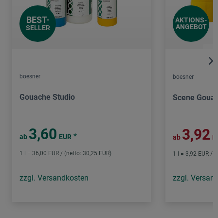
BEST-
AKTIONS-
ANGEBOT
SELLER
boesner
boesner
Gouache Studio
Scene Goua
3,60
3,92
*
ab
EUR
ab
E
1 l = 36,00 EUR / (netto: 30,25 EUR)
1 l = 3,92 EUR / (
zzgl. Versandkosten
zzgl. Versan