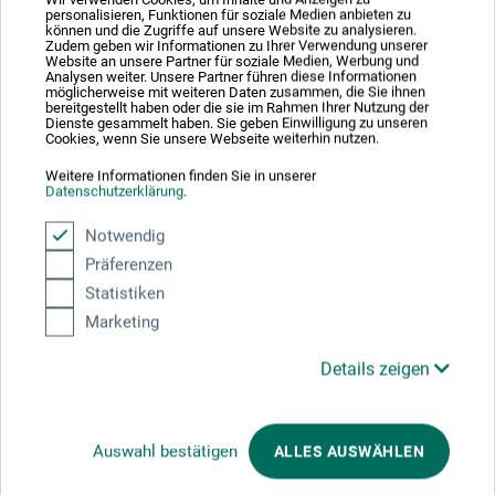
personalisieren, Funktionen für soziale Medien anbieten zu
können und die Zugriffe auf unsere Website zu analysieren.
Zudem geben wir Informationen zu Ihrer Verwendung unserer
Schreiben Sie die erste Bewertung zu diesem Produkt
Website an unsere Partner für soziale Medien, Werbung und
Analysen weiter. Unsere Partner führen diese Informationen
möglicherweise mit weiteren Daten zusammen, die Sie ihnen
bereitgestellt haben oder die sie im Rahmen Ihrer Nutzung der
JETZT PRODUKT BEWERTEN
Dienste gesammelt haben. Sie geben Einwilligung zu unseren
Cookies, wenn Sie unsere Webseite weiterhin nutzen.
Weitere Informationen finden Sie in unserer
Datenschutzerklärung
.
Notwendig
Hersteller-Kontakt
Präferenzen
Statistiken
Marketing
Hier finden Sie die Kontaktdaten des Herstellers zu
diesem Produkt.
Details zeigen
Eulenspiegel Profi-Schminkfarben GmbH
Auswahl bestätigen
ALLES AUSWÄHLEN
Obergasse 7