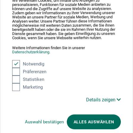
Wir verwenden Cookies, um Inhalte und Anzeigen zu
Produktbewertungen (0)
personalisieren, Funktionen für soziale Medien anbieten zu
können und die Zugriffe auf unsere Website zu analysieren.
Zudem geben wir Informationen zu Ihrer Verwendung unserer
Website an unsere Partner für soziale Medien, Werbung und
Analysen weiter. Unsere Partner führen diese Informationen
möglicherweise mit weiteren Daten zusammen, die Sie ihnen
Schreiben Sie die erste Bewertung zu diesem Produkt
bereitgestellt haben oder die sie im Rahmen Ihrer Nutzung der
Dienste gesammelt haben. Sie geben Einwilligung zu unseren
Cookies, wenn Sie unsere Webseite weiterhin nutzen.
JETZT PRODUKT BEWERTEN
Weitere Informationen finden Sie in unserer
Datenschutzerklärung
.
Notwendig
Präferenzen
Statistiken
Hersteller-Kontakt
Marketing
Details zeigen
Hier finden Sie die Kontaktdaten des Herstellers zu
diesem Produkt.
Auswahl bestätigen
ALLES AUSWÄHLEN
Lascaux Colours & Restauro Europe GmbH