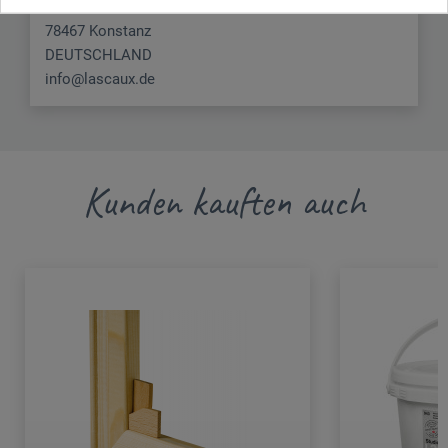
Turmstr. 11
78467 Konstanz
DEUTSCHLAND
info@lascaux.de
Kunden kauften auch