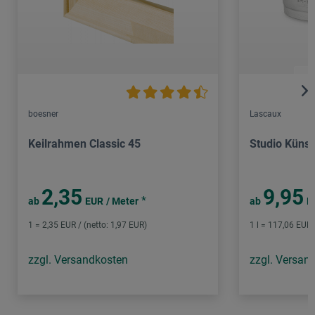
boesner
Lascaux
Keilrahmen Classic 45
Studio Künst
2,35
9,95
*
ab
EUR
/ Meter
ab
E
1 = 2,35 EUR / (netto: 1,97 EUR)
1 l = 117,06 EUR 
zzgl. Versandkosten
zzgl. Versan