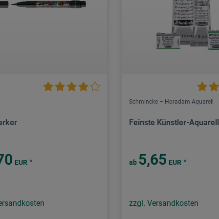
Schmincke – Horadam Aquarell
arker
Feinste Künstler-Aquarel
70
5,65
*
*
EUR
ab
EUR
Versandkosten
zzgl. Versandkosten