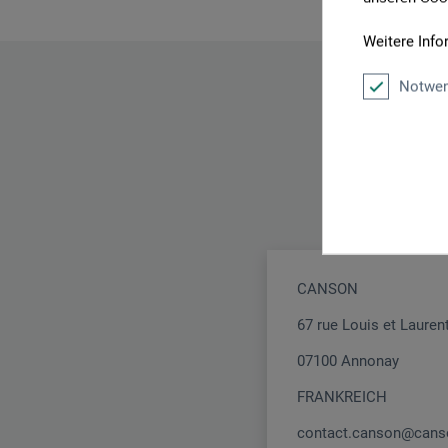
Weitere Info
Notwen
CANSON
67 rue Louis et Lauren
07100 Annonay
FRANKREICH
contact.canson@can