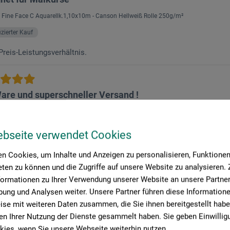
 Fine Face C Aquarellk.1,10x10m - Canson Hellweiß Rolle 250g/m²
fizierter Kauf
Preis-Leistungsverhältnis.
are und superschneller Versand !
 Fine Face C Aquarellk.1,10x10m - Canson Hellweiß Rolle 250g/m²
fizierter Kauf
ebseite verwendet Cookies
n tolles Papier für einen sehr günstigen Preis. ideal für Experimente 
n Cookies, um Inhalte und Anzeigen zu personalisieren, Funktionen 
h Moulin du roy )Sehr glattes papier ( eine seite etwa so glatt wie 
aber kein Hadern Papier ist hat es 3 Nachteile.1. Wellt sich schnell
ten zu können und die Zugriffe auf unsere Website zu analysieren
ben darauf3. Maskiere mit Maskierflüssigkeit geht nicht ."
formationen zu Ihrer Verwendung unserer Website an unsere Partner 
ung und Analysen weiter. Unsere Partner führen diese Information
se mit weiteren Daten zusammen, die Sie ihnen bereitgestellt habe
n Ihrer Nutzung der Dienste gesammelt haben. Sie geben Einwillig
ies, wenn Sie unsere Webseite weiterhin nutzen.