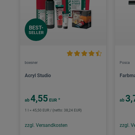
BEST-
SELLER
boesner
Posca
Acryl Studio
Farbm
4,55
3,
*
ab
EUR
ab
1 l = 45,50 EUR / (netto: 38,24 EUR)
zzgl. Versandkosten
zzgl. 