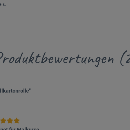
eis.
roduktbewertungen (
lkartonrolle"
net für Malkurse