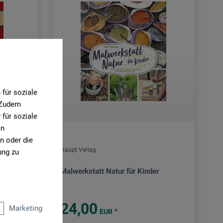
für soziale
. Zudem
für soziale
en
n oder die
Haupt Verlag
ung zu
Malwerkstatt Natur für Kinder
24,00
Marketing
*
EUR