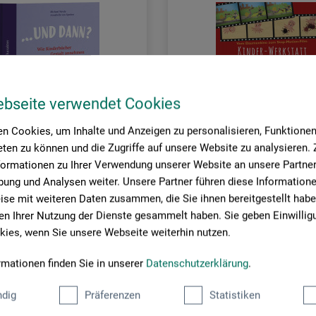
ebseite verwendet Cookies
n Cookies, um Inhalte und Anzeigen zu personalisieren, Funktionen 
ten zu können und die Zugriffe auf unsere Website zu analysieren
formationen zu Ihrer Verwendung unserer Website an unsere Partner 
ung und Analysen weiter. Unsere Partner führen diese Information
se mit weiteren Daten zusammen, die Sie ihnen bereitgestellt habe
rmann Schmidt
Haupt Verlag
n Ihrer Nutzung der Dienste gesammelt haben. Sie geben Einwillig
ies, wenn Sie unsere Webseite weiterhin nutzen.
nn?
Kinder-Werkstatt Animation
rmationen finden Sie in unserer
Datenschutzerklärung
.
0
25,00
dig
Präferenzen
Statistiken
*
*
EUR
EUR