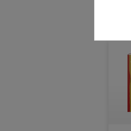
NordSüd Verlag
Peter Hammer Verlag
zzgl. Ve
Phaidon Verlag
Picus Verlag
Prestel Verlag
Riva Verlag
Sauerländer Verlag
Thienemann-Esslinger Verlag
Verlag an der Ruhr
Verlag Antje Kunstmann
Verlag Hermann Schmidt
WooW Books
Zauberfeder Verlag