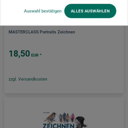
Auswahl bestätigen
ALLES AUSWÄHLEN
Midas Verlag
MASTERCLASS Portraits Zeichnen
18,50
*
EUR
zzgl. Versandkosten