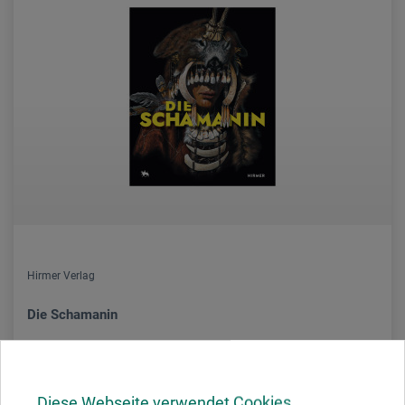
Hirmer Verlag
Die Schamanin
35,00
*
EUR
Diese Webseite verwendet Cookies