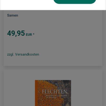
Dorling Kindersley Verlag
Samen
49,95
*
EUR
zzgl. Versandkosten