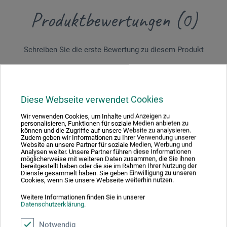
Produktbewertungen (0)
Schreiben Sie die erste Bewertung zu diesem Produkt
JETZT PRODUKT BEWERTEN
Diese Webseite verwendet Cookies
Wir verwenden Cookies, um Inhalte und Anzeigen zu
personalisieren, Funktionen für soziale Medien anbieten zu
können und die Zugriffe auf unsere Website zu analysieren.
Zudem geben wir Informationen zu Ihrer Verwendung unserer
Website an unsere Partner für soziale Medien, Werbung und
Hersteller-Kontakt
Analysen weiter. Unsere Partner führen diese Informationen
möglicherweise mit weiteren Daten zusammen, die Sie ihnen
bereitgestellt haben oder die sie im Rahmen Ihrer Nutzung der
Dienste gesammelt haben. Sie geben Einwilligung zu unseren
Hier finden Sie die Kontaktdaten des Herstellers zu
Cookies, wenn Sie unsere Webseite weiterhin nutzen.
diesem Produkt.
Weitere Informationen finden Sie in unserer
Datenschutzerklärung
.
Edition Michael Fischer GmbH
Notwendig