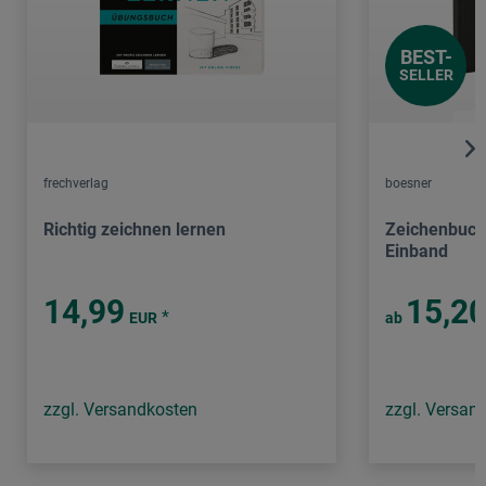
BEST-
SELLER
frechverlag
boesner
Richtig zeichnen lernen
Zeichenbuch
Einband
14,99
15,2
*
EUR
ab
zzgl. Versandkosten
zzgl. Versan