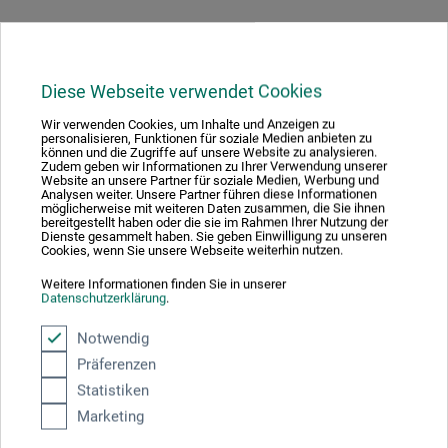
Hersteller-Kontakt
Diese Webseite verwendet Cookies
Wir verwenden Cookies, um Inhalte und Anzeigen zu
personalisieren, Funktionen für soziale Medien anbieten zu
Hier finden Sie die Kontaktdaten des Herstellers zu
können und die Zugriffe auf unsere Website zu analysieren.
Zudem geben wir Informationen zu Ihrer Verwendung unserer
diesem Produkt.
Website an unsere Partner für soziale Medien, Werbung und
Analysen weiter. Unsere Partner führen diese Informationen
möglicherweise mit weiteren Daten zusammen, die Sie ihnen
bereitgestellt haben oder die sie im Rahmen Ihrer Nutzung der
Edition Michael Fischer GmbH
Dienste gesammelt haben. Sie geben Einwilligung zu unseren
Cookies, wenn Sie unsere Webseite weiterhin nutzen.
Donnersbergstr. 7
86859 Igling
Weitere Informationen finden Sie in unserer
Datenschutzerklärung
.
DE
info@emf-verlag.de
Notwendig
Präferenzen
Statistiken
Marketing
Kunden kauften auch