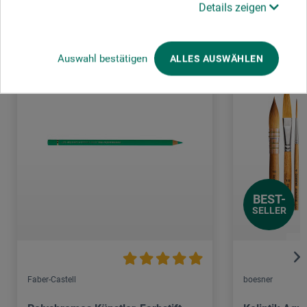
Details zeigen
Auswahl bestätigen
ALLES AUSWÄHLEN
BEST-
SELLER
Faber-Castell
boesner