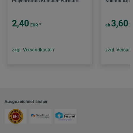
Polychromos Künstler-Farbstift
Kolintik Aqua
2,40
3,60
*
EUR
ab
E
zzgl. Versandkosten
zzgl. Versan
Ausgezeichnet sicher