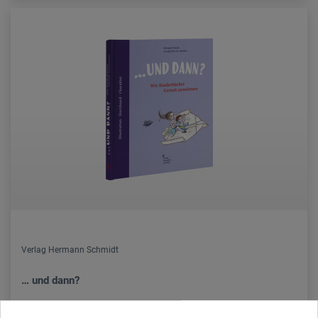
Verlag Hermann Schmidt
… und dann?