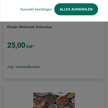
Auswahl bestätigen
ALLES AUSWÄHLEN
Haupt Verlag
Kinder-Werkstatt Animation
25,00
*
EUR
zzgl. Versandkosten