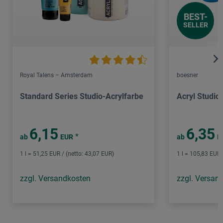
BEST-
SELLER
Royal Talens – Amsterdam
boesner
Standard Series Studio-Acrylfarbe
Acryl Studio 
6,15
6,35
*
ab
EUR
ab
E
1 l = 51,25 EUR / (netto: 43,07 EUR)
1 l = 105,83 EUR 
zzgl. Versandkosten
zzgl. Versan