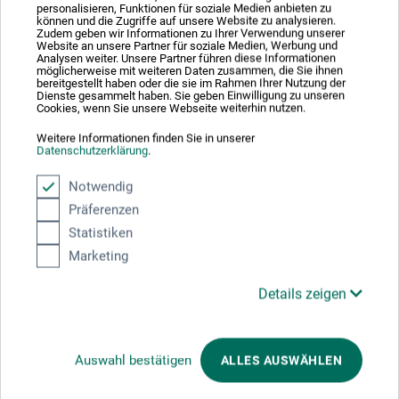
personalisieren, Funktionen für soziale Medien anbieten zu
können und die Zugriffe auf unsere Website zu analysieren.
Schreiben Sie die erste Bewertung zu diesem Produkt
Zudem geben wir Informationen zu Ihrer Verwendung unserer
Website an unsere Partner für soziale Medien, Werbung und
Analysen weiter. Unsere Partner führen diese Informationen
möglicherweise mit weiteren Daten zusammen, die Sie ihnen
bereitgestellt haben oder die sie im Rahmen Ihrer Nutzung der
JETZT PRODUKT BEWERTEN
Dienste gesammelt haben. Sie geben Einwilligung zu unseren
Cookies, wenn Sie unsere Webseite weiterhin nutzen.
Weitere Informationen finden Sie in unserer
Datenschutzerklärung
.
Notwendig
Hersteller-Kontakt
Präferenzen
Statistiken
Marketing
Hier finden Sie die Kontaktdaten des Herstellers zu
diesem Produkt.
Details zeigen
H. Schmincke & Co. GmbH & Co. KG
Auswahl bestätigen
ALLES AUSWÄHLEN
Otto-Hahn-Str. 2
40699 Erkrath