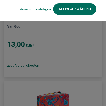
Auswahl bestätigen
ALLES AUSWÄHLEN
Prestel Verlag
Van Gogh
13,00
*
EUR
zzgl. Versandkosten