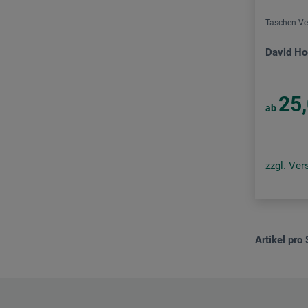
Taschen Verlag
Taschen Ve
The Green Box
David H
Verlag Bernd Detsch
Verlag C. H. Beck
25
ab
Verlag der Streusandbüchse
Verlag Kettler
Verlag Scheidegger & Spiess
zzgl. Ve
Waldkirch Verlag
Artikel pro 