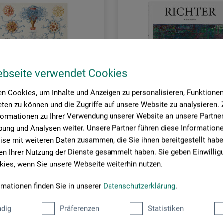
ebseite verwendet Cookies
n Cookies, um Inhalte und Anzeigen zu personalisieren, Funktionen 
ten zu können und die Zugriffe auf unsere Website zu analysieren
formationen zu Ihrer Verwendung unserer Website an unsere Partner 
ung und Analysen weiter. Unsere Partner führen diese Information
se mit weiteren Daten zusammen, die Sie ihnen bereitgestellt habe
rlag
Taschen Verlag
n Ihrer Nutzung der Dienste gesammelt haben. Sie geben Einwillig
ies, wenn Sie unsere Webseite weiterhin nutzen.
eckel
Richter
rmationen finden Sie in unserer
Datenschutzerklärung
.
0
15,00
dig
Präferenzen
Statistiken
*
*
EUR
EUR