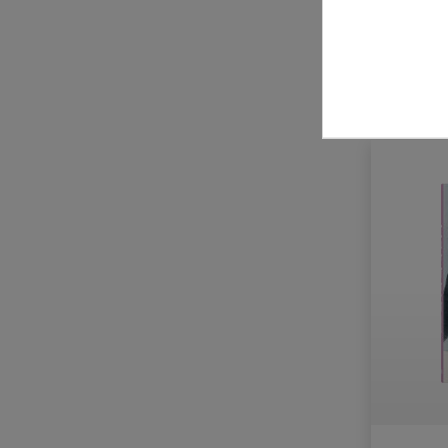
Laurence King Verlag
Leykam Verlag
zzgl. Ve
Midas Verlag
MMKoehn Verlag
Modo Verlag
NZZ libro
Parkstone International
Phaidon Verlag
Prestel Verlag
Schirmer/Mosel Verlag
Schwabe Verlag
Strzelecki Books
Suhrkamp Verlag