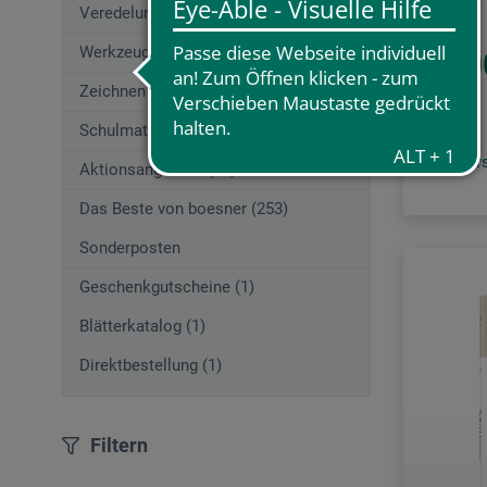
Veredelungstechniken (83)
Werkzeuge (167)
25,0
Zeichnen (580)
Schulmaterial (195)
zzgl. Ve
Aktionsangebote (29)
Das Beste von boesner (253)
Sonderposten
Geschenkgutscheine (1)
Blätterkatalog (1)
Direktbestellung (1)
Filtern