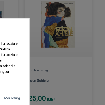
für soziale
. Zudem
für soziale
en
n oder die
Taschen Verlag
ung zu
Egon Schiele
25,00
Marketing
*
EUR