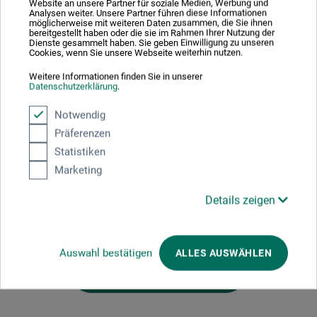
Website an unsere Partner für soziale Medien, Werbung und
Analysen weiter. Unsere Partner führen diese Informationen
Lebensfreude, Das rote Atelier, Der Tanz und Die Trauer
möglicherweise mit weiteren Daten zusammen, die Sie ihnen
des Königs – sind auf opulenten Ausklapptafeln
bereitgestellt haben oder die sie im Rahmen Ihrer Nutzung der
Dienste gesammelt haben. Sie geben Einwilligung zu unseren
reproduziert, die es ermöglichen, die detailreiche Finesse
Cookies, wenn Sie unsere Webseite weiterhin nutzen.
der Kunstwerke in noch nie dagewesener Tiefe zu
Weitere Informationen finden Sie in unserer
genießen.
Datenschutzerklärung
.
172 S., 93 farb. Abb., 21,5 x 26,5 cm, geb., dt., Prestel 2026
Notwendig
Präferenzen
Statistiken
Marketing
Produktbewertungen (0)
Details zeigen
Schreiben Sie die erste Bewertung zu diesem Produkt
Auswahl bestätigen
ALLES AUSWÄHLEN
JETZT PRODUKT BEWERTEN