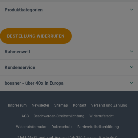
Produktkategorien
BESTELLUNG WIDERRUFEN
Rahmenwelt
Kundenservice
boesner - über 40x in Europa
Impressum
Newsletter
Sitemap
Kontakt
Versand und Zahlung
AGB
Beschwerden-Streitschlichtung
Widerrufsrecht
Widerrufsformular
Datenschutz
Barrierefreiheitserklärung
* Inkl. MwSt. und zzgl. Versand (ab 250 € versandkostenfrei)