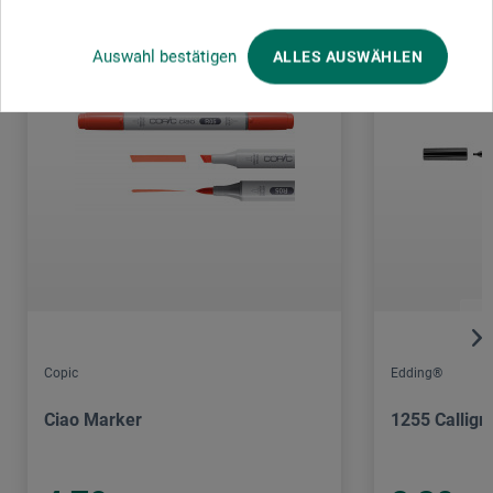
Auswahl bestätigen
ALLES AUSWÄHLEN
Copic
Edding®
Ciao Marker
1255 Calligr