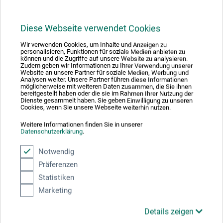
Hersteller-Kontakt
Hier finden Sie die Kontaktdaten des Herstellers zu
Diese Webseite verwendet Cookies
diesem Produkt.
Wir verwenden Cookies, um Inhalte und Anzeigen zu
personalisieren, Funktionen für soziale Medien anbieten zu
können und die Zugriffe auf unsere Website zu analysieren.
Zudem geben wir Informationen zu Ihrer Verwendung unserer
Schneider Schreibgeräte GmbH
Website an unsere Partner für soziale Medien, Werbung und
Tennenbronn
Analysen weiter. Unsere Partner führen diese Informationen
möglicherweise mit weiteren Daten zusammen, die Sie ihnen
Schwarzenbach 9
bereitgestellt haben oder die sie im Rahmen Ihrer Nutzung der
Dienste gesammelt haben. Sie geben Einwilligung zu unseren
78144 Schramberg
Cookies, wenn Sie unsere Webseite weiterhin nutzen.
DE
Weitere Informationen finden Sie in unserer
info@schneiderpen.de
Datenschutzerklärung
.
Notwendig
Präferenzen
Statistiken
Kunden kauften auch
Marketing
Details zeigen