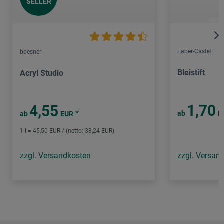
SELLER
Faber-Castell
boesner
Bleistift
Acryl Studio
1,70
4,55
*
ab
E
ab
EUR
1 l = 45,50 EUR / (netto: 38,24 EUR)
zzgl. Versandkosten
zzgl. Versan