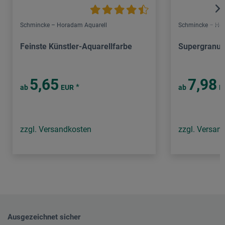
Schmincke – Horadam Aquarell
Schmincke – Hor
Feinste Künstler-Aquarellfarbe
Supergranuli
5,65
7,98
*
ab
EUR
ab
E
zzgl. Versandkosten
zzgl. Versan
Ausgezeichnet sicher