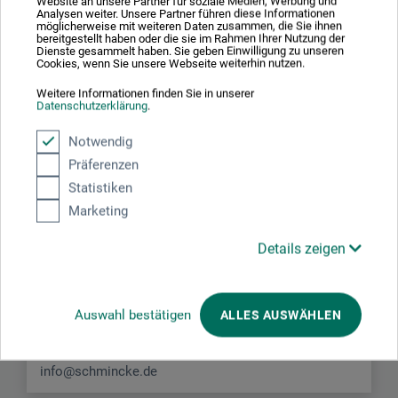
Website an unsere Partner für soziale Medien, Werbung und
Analysen weiter. Unsere Partner führen diese Informationen
möglicherweise mit weiteren Daten zusammen, die Sie ihnen
bereitgestellt haben oder die sie im Rahmen Ihrer Nutzung der
Dienste gesammelt haben. Sie geben Einwilligung zu unseren
Cookies, wenn Sie unsere Webseite weiterhin nutzen.
Weitere Informationen finden Sie in unserer
Datenschutzerklärung
.
Hersteller-Kontakt
Notwendig
Präferenzen
Hier finden Sie die Kontaktdaten des Herstellers zu
Statistiken
diesem Produkt.
Marketing
H. Schmincke & Co. GmbH & Co. KG
Details zeigen
Otto-Hahn-Str. 2
40699 Erkrath
Auswahl bestätigen
ALLES AUSWÄHLEN
DEUTSCHLAND
info@schmincke.de