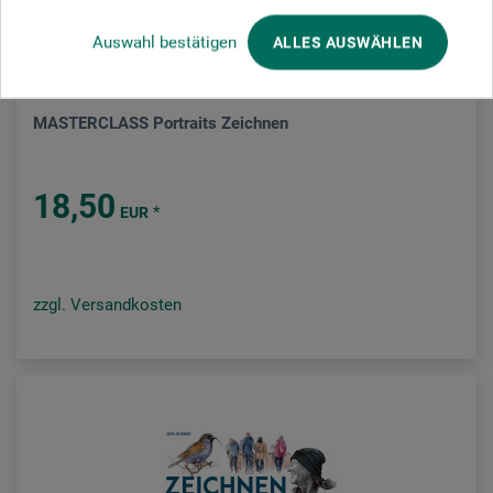
Auswahl bestätigen
ALLES AUSWÄHLEN
Midas Verlag
MASTERCLASS Portraits Zeichnen
18,50
*
EUR
zzgl. Versandkosten