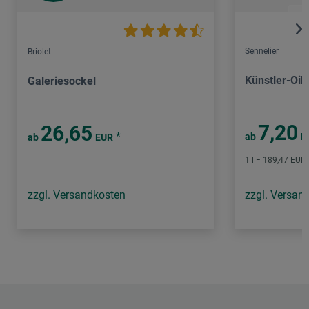
Sennelier
Briolet
Künstler-Oil 
Galeriesockel
7,20
26,65
*
ab
E
ab
EUR
1 l = 189,47 EUR 
zzgl. Versandkosten
zzgl. Versan