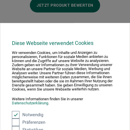
JETZT PRODUKT BEWERTEN
Diese Webseite verwendet Cookies
Hersteller-Kontakt
Wir verwenden Cookies, um Inhalte und Anzeigen zu
personalisieren, Funktionen für soziale Medien anbieten zu
können und die Zugriffe auf unsere Website zu analysieren.
Hier finden Sie die Kontaktdaten des Herstellers zu
Zudem geben wir Informationen zu Ihrer Verwendung unserer
Website an unsere Partner für soziale Medien, Werbung und
diesem Produkt.
Analysen weiter. Unsere Partner führen diese Informationen
möglicherweise mit weiteren Daten zusammen, die Sie ihnen
bereitgestellt haben oder die sie im Rahmen Ihrer Nutzung der
Dienste gesammelt haben. Sie geben Einwilligung zu unseren
boesner GmbH distribution + logistics
Cookies, wenn Sie unsere Webseite weiterhin nutzen.
Liegnitzer Str. 17
Weitere Informationen finden Sie in unserer
Datenschutzerklärung
.
58454 Witten
Notwendig
DEUTSCHLAND
Präferenzen
info.dl@boesner.com
Statistiken