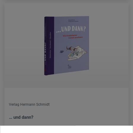
Verlag Hermann Schmidt
… und dann?