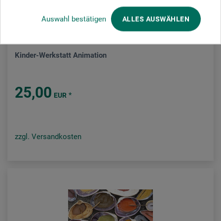
Auswahl bestätigen
ALLES AUSWÄHLEN
Haupt Verlag
Kinder-Werkstatt Animation
25,00
*
EUR
zzgl. Versandkosten