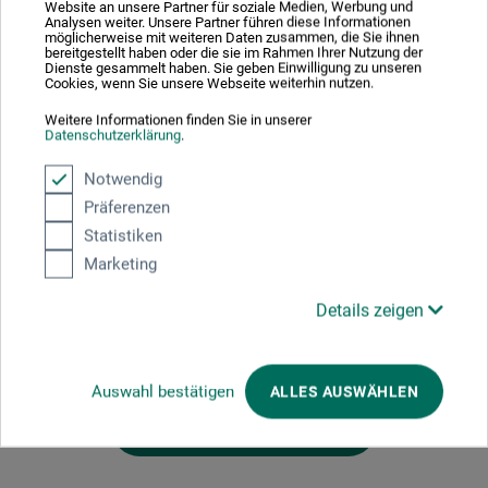
Sibylle Bergemann, Jakob Eckstein, Manaf Halbouni, Anna
Website an unsere Partner für soziale Medien, Werbung und
Analysen weiter. Unsere Partner führen diese Informationen
Jermolaewa, Joanna Piotrowska, Thomas Raschke,
möglicherweise mit weiteren Daten zusammen, die Sie ihnen
Thomas Rentmeister, Niclas Riepshoff, Luise Ritter, Lukas
bereitgestellt haben oder die sie im Rahmen Ihrer Nutzung der
Dienste gesammelt haben. Sie geben Einwilligung zu unseren
Schneeweiss, Anne Schönharting, Allan Wexler, Paula
Cookies, wenn Sie unsere Webseite weiterhin nutzen.
Wolber, Ina Wudtke, Karla Zipfel u. a.
Weitere Informationen finden Sie in unserer
Datenschutzerklärung
.
208 S., zahlr. Abb., 17 x 24 cm, kart., dt./engl., Verlag
Notwendig
Kettler 2026
Präferenzen
Statistiken
Marketing
Produktbewertungen (0)
Details zeigen
Schreiben Sie die erste Bewertung zu diesem Produkt
Auswahl bestätigen
ALLES AUSWÄHLEN
JETZT PRODUKT BEWERTEN