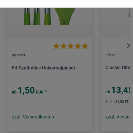
Kölner
da Vinci
Classic Ölmi
Fit Synthetics Universalpinsel
13,4
1,50
*
ab
ab
EUR
1 l = 134,50 EUR 
zzgl. Versandkosten
zzgl. Versan