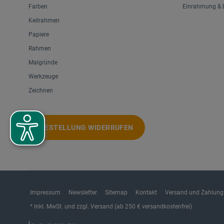
Verlag C. H. Beck
Farben
Einrahmung & D
Verlag Kiepenheuer & Witsch
Keilrahmen
Papiere
Rahmen
Malgründe
Werkzeuge
Zeichnen
BESTELLUNG WIDERRUFEN
Impressum
Newsletter
Sitemap
Kontakt
Versand und Zahlung
* Inkl. MwSt. und zzgl. Versand (ab 250 € versandkostenfrei)