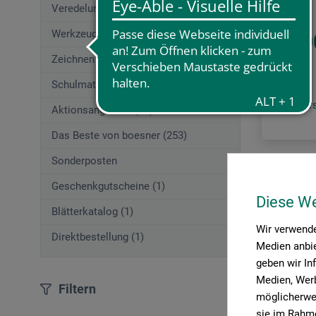
Veredelungstechniken (83)
Werkzeuge (167)
34,0
Zeichnen (580)
Schulmaterial (195)
zzgl. Ve
Aktionsangebote (29)
Das Beste von boesner (253)
Sonderposten
Artikel pro 
Geschenkgutscheine (1)
Diese W
Blätterkatalog (1)
Wir verwende
Direktbestellung (1)
Medien anbie
geben wir In
Medien, Werb
Filtern
möglicherwei
sie im Rahme