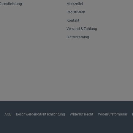
ienstleistung
Merkzettel
Registrieren
Kontakt
Versand & Zahlung
Blätterkatalog
AGB
Beschwerden-Streitschlichtung
Widerrufsrecht
Widerrufsformular