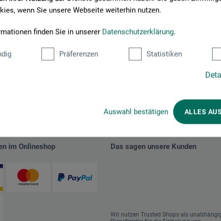
ies, wenn Sie unsere Webseite weiterhin nutzen.
rmationen finden Sie in unserer
Datenschutzerklärung
.
dig
Präferenzen
Statistiken
Deta
Auswahl bestätigen
ALLES AU
en im Onlineshop
Das sagen unsere Kunden
Wir nutzen Trusted Shops als unabhängi