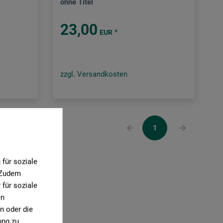
ohne Titel
23,00
*
EUR
zzgl. Versandkosten
1
für soziale
. Zudem
für soziale
en
n oder die
ung zu