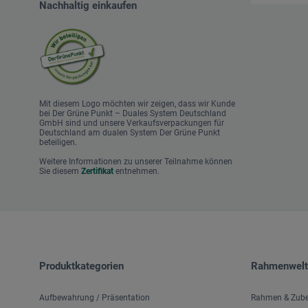
Nachhaltig einkaufen
Insel Verlag
Kein & Aber Verlag
Klett-Cotta Verlag
Leykam Verlag
Mit diesem Logo möchten wir zeigen, dass wir Kunde
Lübbe
bei Der Grüne Punkt – Duales System Deutschland
GmbH sind und unsere Verkaufsverpackungen für
Deutschland am dualen System Der Grüne Punkt
Midas Verlag
beteiligen.
Pattloch Verlag
Weitere Informationen zu unserer Teilnahme können
Sie diesem
Zertifikat
entnehmen.
Penguin Verlag
Piper Verlag
S. Fischer Verlag
Suhrkamp Verlag
Produktkategorien
Rahmenwelt
Unionsverlag
Aufbewahrung / Präsentation
Rahmen & Zub