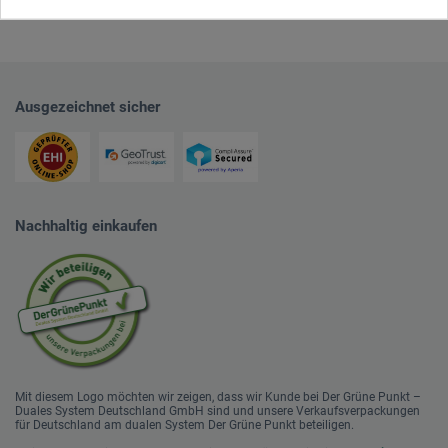
Ausgezeichnet sicher
Nachhaltig einkaufen
Mit diesem Logo möchten wir zeigen, dass wir Kunde bei Der Grüne Punkt –
Duales System Deutschland GmbH sind und unsere Verkaufsverpackungen
für Deutschland am dualen System Der Grüne Punkt beteiligen.