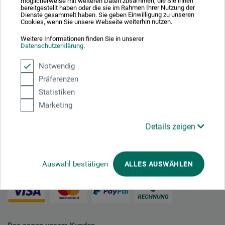
möglicherweise mit weiteren Daten zusammen, die Sie ihnen
bereitgestellt haben oder die sie im Rahmen Ihrer Nutzung der
Dienste gesammelt haben. Sie geben Einwilligung zu unseren
Cookies, wenn Sie unsere Webseite weiterhin nutzen.
Nachhaltig einkaufen
Weitere Informationen finden Sie in unserer
Datenschutzerklärung
.
Notwendig
Präferenzen
Statistiken
Marketing
Mit diesem Logo möchten wir zeigen, dass wir Kunde bei Der Grüne Punkt –
Duales System Deutschland GmbH sind und unsere Verkaufsverpackungen
für Deutschland am dualen System Der Grüne Punkt beteiligen.
Details zeigen
Weitere Informationen zu unserer Teilnahme können Sie diesem
Zertifikat
entnehmen.
Auswahl bestätigen
ALLES AUSWÄHLEN
Zahlungsarten im Onlineshop