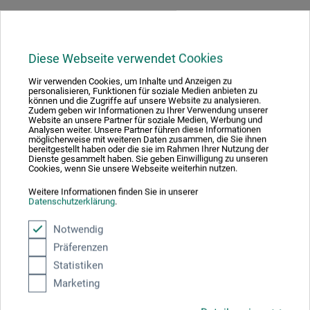
Hersteller-Kontakt
Diese Webseite verwendet Cookies
Wir verwenden Cookies, um Inhalte und Anzeigen zu
Hier finden Sie die Kontaktdaten des Herstellers zu
personalisieren, Funktionen für soziale Medien anbieten zu
können und die Zugriffe auf unsere Website zu analysieren.
diesem Produkt.
Zudem geben wir Informationen zu Ihrer Verwendung unserer
Website an unsere Partner für soziale Medien, Werbung und
Analysen weiter. Unsere Partner führen diese Informationen
möglicherweise mit weiteren Daten zusammen, die Sie ihnen
da Vinci Defet GmbH
bereitgestellt haben oder die sie im Rahmen Ihrer Nutzung der
Dienste gesammelt haben. Sie geben Einwilligung zu unseren
Tillystr. 39 - 41
Cookies, wenn Sie unsere Webseite weiterhin nutzen.
90431 Nürnberg
Weitere Informationen finden Sie in unserer
DE
Datenschutzerklärung
.
info@davinci-defet.com
Notwendig
Präferenzen
Statistiken
Marketing
Kunden kauften auch