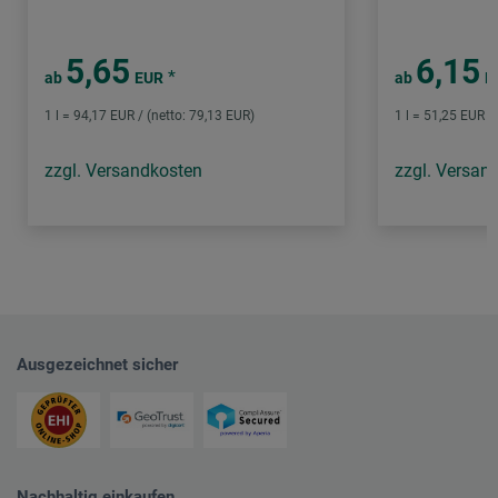
5,65
6,15
*
ab
EUR
ab
E
1 l = 94,17 EUR / (netto: 79,13 EUR)
1 l = 51,25 EUR /
zzgl. Versandkosten
zzgl. Versan
Ausgezeichnet sicher
Nachhaltig einkaufen