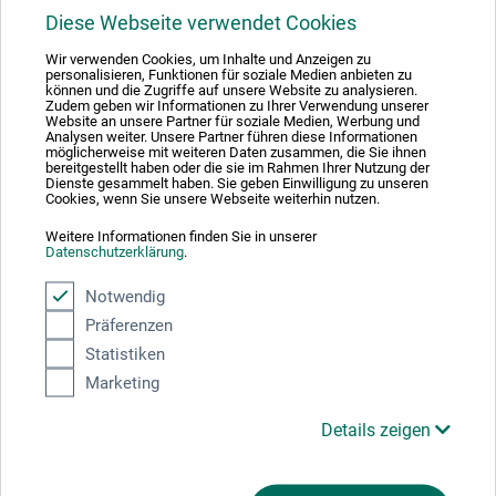
Diese Webseite verwendet Cookies
Mit diesem Logo möchten wir zeigen, dass wir Kunde bei Der Grüne Punkt –
Wir verwenden Cookies, um Inhalte und Anzeigen zu
Duales System Deutschland GmbH sind und unsere Verkaufsverpackungen
personalisieren, Funktionen für soziale Medien anbieten zu
für Deutschland am dualen System Der Grüne Punkt beteiligen.
können und die Zugriffe auf unsere Website zu analysieren.
Zudem geben wir Informationen zu Ihrer Verwendung unserer
Weitere Informationen zu unserer Teilnahme können Sie diesem
Zertifikat
Website an unsere Partner für soziale Medien, Werbung und
entnehmen.
Analysen weiter. Unsere Partner führen diese Informationen
möglicherweise mit weiteren Daten zusammen, die Sie ihnen
bereitgestellt haben oder die sie im Rahmen Ihrer Nutzung der
Zahlungsarten im Onlineshop
Dienste gesammelt haben. Sie geben Einwilligung zu unseren
Cookies, wenn Sie unsere Webseite weiterhin nutzen.
Weitere Informationen finden Sie in unserer
Datenschutzerklärung
.
Notwendig
Das sagen unsere Kunden
Präferenzen
Statistiken
Marketing
Details zeigen