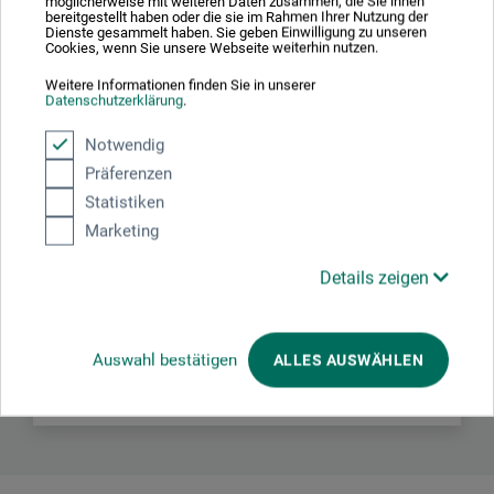
möglicherweise mit weiteren Daten zusammen, die Sie ihnen
bereitgestellt haben oder die sie im Rahmen Ihrer Nutzung der
Dienste gesammelt haben. Sie geben Einwilligung zu unseren
Cookies, wenn Sie unsere Webseite weiterhin nutzen.
Hersteller-Kontakt
Weitere Informationen finden Sie in unserer
Datenschutzerklärung
.
Notwendig
Hier finden Sie die Kontaktdaten des Herstellers zu
Präferenzen
diesem Produkt.
Statistiken
Marketing
boesner GmbH holding + innovations
Details zeigen
Gewerkenstr. 2
58456 Witten
DEUTSCHLAND
Auswahl bestätigen
ALLES AUSWÄHLEN
pm@boesner.com