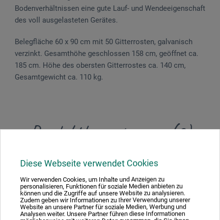
Bodenverhältnissen eine gute Lauf- und Wendeeigenschaft
des voll ausgelasteten Gerätes.
Belegfläche 60 x 90 cm mit 50 Gitter­rosten, galvanisch
verzinkt. Gesamthöhe ge­schlos­sen 158 cm, geöffnet ca.
185 cm. Höhe des obersten Gitterrostes ca. 140 cm,
Gesamt­gewicht ca. 110 kg.
Produktbewertungen (0)
Schreiben Sie die erste Bewertung zu diesem Produkt
Diese Webseite verwendet Cookies
Wir verwenden Cookies, um Inhalte und Anzeigen zu
personalisieren, Funktionen für soziale Medien anbieten zu
JETZT PRODUKT BEWERTEN
können und die Zugriffe auf unsere Website zu analysieren.
Zudem geben wir Informationen zu Ihrer Verwendung unserer
Website an unsere Partner für soziale Medien, Werbung und
Analysen weiter. Unsere Partner führen diese Informationen