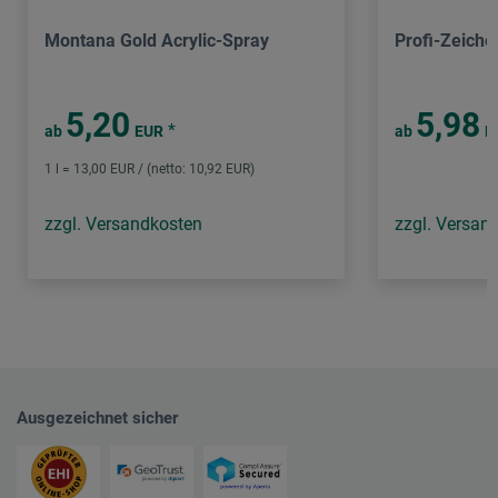
Montana Gold Acrylic-Spray
Profi-Zeiche
5,20
5,98
*
ab
EUR
ab
E
1 l = 13,00 EUR / (netto: 10,92 EUR)
zzgl. Versandkosten
zzgl. Versan
Ausgezeichnet sicher